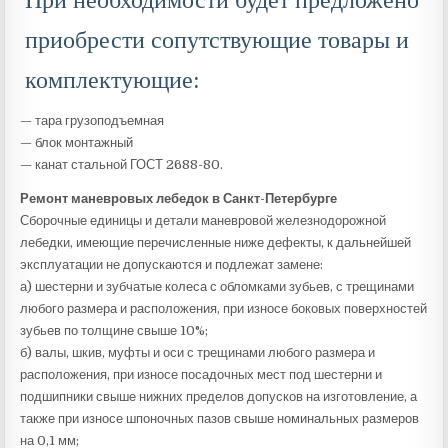
При необходимости будет предложено
приобрести сопутствующие товары и
комплектующие:
— тара грузоподъемная
— блок монтажный
— канат стальной ГОСТ 2688-80.
Ремонт маневровых лебедок в Санкт-Петербурге
Сборочные единицы и детали маневровой железнодорожной
лебедки, имеющие перечисленные ниже дефекты, к дальнейшей
эксплуатации не допускаются и подлежат замене:
а) шестерни и зубчатые колеса с обломками зубьев, с трещинами
любого размера и расположения, при износе боковых поверхностей
зубьев по толщине свыше 10%;
б) валы, шкив, муфты и оси с трещинами любого размера и
расположения, при износе посадочных мест под шестерни и
подшипники свыше нижних пределов допусков на изготовление, а
также при износе шпоночных пазов свыше номинальных размеров
на 0,1 мм;