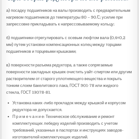
а) посадку подшипников на валы производить с предварительным
нагревом подшипников до температуры 80 – 90.˚С; усилие при
запрессовке прикладывать к напрессовываемому кольцу;
б) подшипники отрегулировать с осевым люфтом вала (0,4±0,2
мм) путем установки компенсационных колец между торцами
подшипников и торцевыми крышками;
в) поверхности разъема редуктора, а также сопрягаемые
поверхности закладных крышек очистить уайт-спиртом или другим
растворителем от старого уплотняющего вещества и покрыть
тонким слоем бакелитового лака, ГОСТ 901-78 или жидкого
стекла, ГОСТ 13078-81.
Установка каких-либо прокладок между крышкой и корпусом
редуктора не допускается.
П р и м е ч а н и е: Техническое обслуживание и ремонт
комплектующих лебедку изделий производить с учетом
требований, указанных в паспортах и инструкциях заводов-
изготовителей комплектующих изделий.