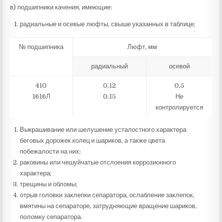
в) подшипники качения, имеющие:
радиальные и осевые люфты, свыше указанных в таблице;
№ подшипника
Люфт, мм
радиальный
осевой
410
0,12
0,5
1616Л
0,15
Не
контролируется
Выкрашивание или шелушение усталостного характера
беговых дорожек колец и шариков, а также цвета
побежалости на них;
раковины или чешуйчатые отслоения коррозионного
характера;
трещины и обломы;
отрыв головки заклепки сепаратора, ослабление заклепок,
вмятины на сепараторе, затрудняющие вращение шариков,
поломку сепаратора.