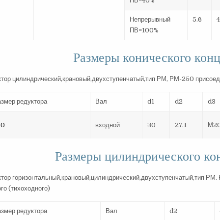
ПВ=40%
Непрерывный
5.6
4
ПВ=100%
Размеры конического конц
азмер редуктора
Вал
d1
d2
d3
50
входной
30
27.1
М20
Размеры цилиндрического кон
азмер редуктора
Вал
d2