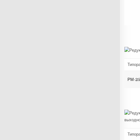
Типор
РМ-2
Типор