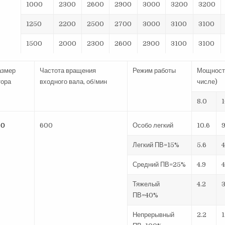
1000
2300
2600
2900
3000
3200
3200
1250
2200
2500
2700
3000
3100
3100
1500
2000
2300
2600
2900
3100
3100
азмер
Частота вращения
Режим работы
Мощность
тора
входного вала, об/мин
числе)
8.0
50
600
Особо легкий
10.6
9
Легкий ПВ=15%
5.6
4
Средний ПВ=25%
4.9
4
Тяжелый
4.2
3
ПВ=40%
Непрерывный
2.2
1