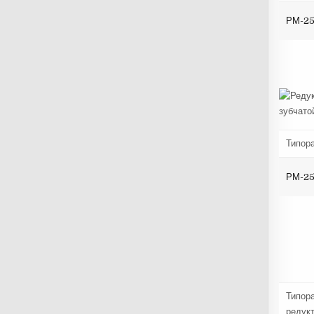
РМ-2
Типор
РМ-2
Типор
редук