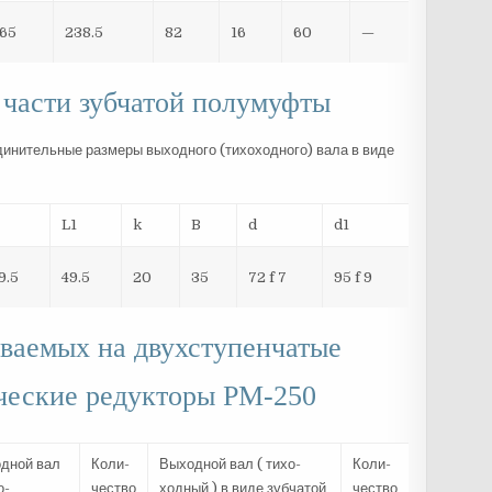
65
238.5
82
16
60
—
 части зубчатой полумуфты
L1
k
B
d
d1
9.5
49.5
20
35
72 f 7
95 f 9
ваемых на двухступенчатые
ческие редукторы РМ-250
дной вал
Коли-
Выходной вал ( тихо-
Коли-
о-
чество
ходный ) в виде зубчатой
чество