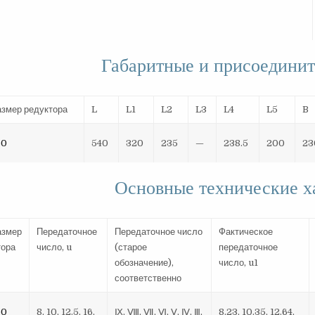
Габаритные и присоедини
азмер редуктора
L
L1
L2
L3
L4
L5
B
50
540
320
235
—
238.5
200
23
Основные технические х
азмер
Передаточное
Передаточное число
Фактическое
тора
число, u
(старое
передаточное
обозначение),
число, u1
соответственно
50
8, 10, 12.5, 16,
Ⅸ, Ⅷ, Ⅶ, Ⅵ, Ⅴ, Ⅳ, Ⅲ,
8.23, 10.35, 12.64,