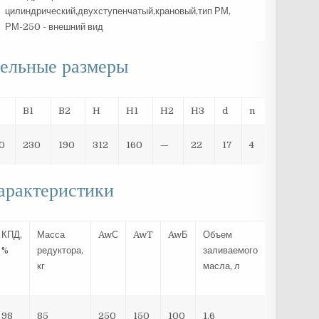
тельные размеры
B1
B2
H
H1
H2
H3
d
n
0
230
190
312
160
—
22
17
4
арактеристики
КПД,
Масса
AwС
AwT
AwБ
Объем
%
редуктора,
заливаемого
кг
масла, л
98
85
250
150
100
1.6