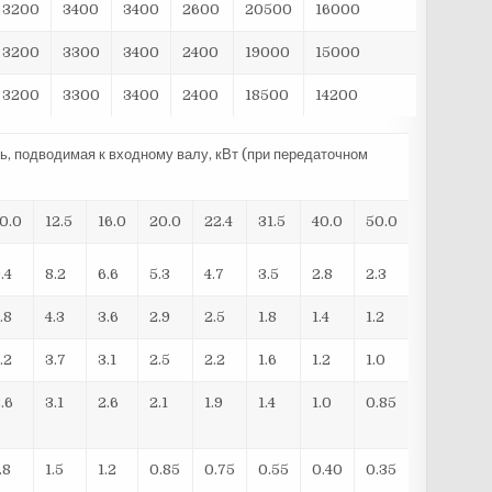
3200
3400
3400
2600
20500
16000
3200
3300
3400
2400
19000
15000
3200
3300
3400
2400
18500
14200
, подводимая к входному валу, кВт (при передаточном
10.0
12.5
16.0
20.0
22.4
31.5
40.0
50.0
.4
8.2
6.6
5.3
4.7
3.5
2.8
2.3
.8
4.3
3.6
2.9
2.5
1.8
1.4
1.2
.2
3.7
3.1
2.5
2.2
1.6
1.2
1.0
.6
3.1
2.6
2.1
1.9
1.4
1.0
0.85
.8
1.5
1.2
0.85
0.75
0.55
0.40
0.35