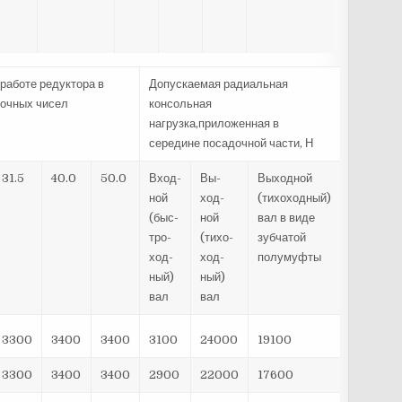
работе редуктора в
Допускаемая радиальная
точных чисел
консольная
нагрузка,приложенная в
середине посадочной части, Н
31.5
40.0
50.0
Вход-
Вы-
Выходной
ной
ход-
(тихоходный)
(быс-
ной
вал в виде
тро-
(тихо-
зубчатой
ход-
ход-
полумуфты
ный)
ный)
вал
вал
3300
3400
3400
3100
24000
19100
3300
3400
3400
2900
22000
17600