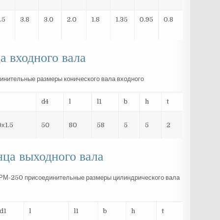
.5
3.8
3.0
2.0
1.8
1.35
0.95
0.8
а входного вала
d4
l
l1
b
h
t
х1.5
50
80
58
5
5
2
ца выходного вала
d1
l
l1
b
h
t