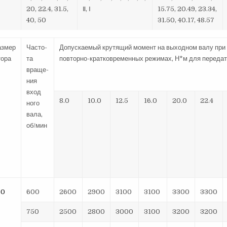
20, 22.4, 31.5,
Ⅱ, Ⅰ
15.75, 20.49, 23.34,
40, 50
31.50, 40.17, 48.57
азмер
Часто-
Допускаемый крутящий момент на выходном валу при 
тора
та
повторно-кратковременных режимах, Н*м для переда
враще-
ния
вход
8.0
10.0
12.5
16.0
20.0
22.4
ного
вала,
об/мин
50
600
2600
2900
3100
3100
3300
3300
750
2500
2800
3000
3100
3200
3200