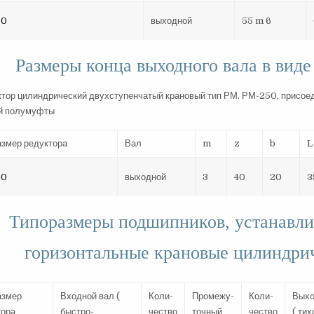
50
выходной
55 m 6
Размеры конца выходного вала в виде
азмер редуктора
Вал
m
z
b
L
50
выходной
3
40
20
3
Типоразмеры подшипников, устанавли
горизонтальные крановые цилиндри
азмер
Входной вал (
Коли-
Промежу-
Коли-
Выхо
тора
быстро-
чество
точный
чество
( тих