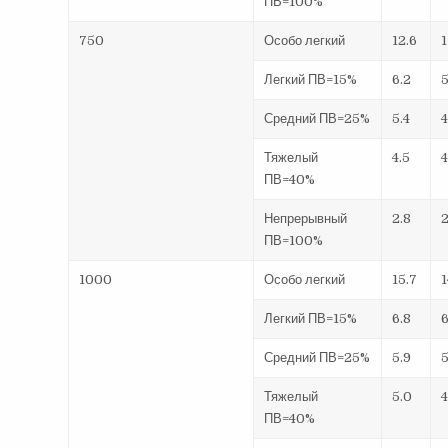
ПВ=100%
750
Особо легкий
12.6
1
Легкий ПВ=15%
6.2
5
Средний ПВ=25%
5.4
4
Тяжелый
4.5
4
ПВ=40%
Непрерывный
2.8
2
ПВ=100%
1000
Особо легкий
15.7
1
Легкий ПВ=15%
6.8
6
Средний ПВ=25%
5.9
5
Тяжелый
5.0
4
ПВ=40%