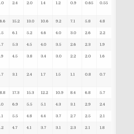
3.0
2.4
2.0
1.4
1.2
0.9
0.65
0.55
6.6
15.2
13.0
10.6
9.2
7.1
5.8
4.8
.5
6.1
5.2
4.6
4.0
3.0
2.6
2.2
.7
5.3
4.5
4.0
3.5
2.6
2.3
1.9
.9
4.5
3.8
3.4
3.0
2.2
2.0
1.6
.7
3.1
2.4
1.7
1.5
1.1
0.8
0.7
8.8
17.3
15.3
12.2
10.9
8.4
6.8
5.7
.0
6.9
5.5
5.1
4.3
3.1
2.9
2.4
.1
5.5
4.8
4.4
3.7
2.7
2.5
2.1
.2
4.7
4.1
3.7
3.1
2.3
2.1
1.8