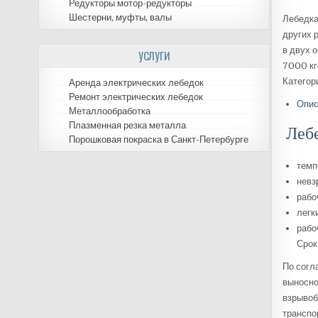
Редукторы мотор-редукторы
Шестерни, муфты, валы
Лебедка
других 
в двух 
УСЛУГИ
7000 кгс
Категор
Аренда электрических лебедок
Ремонт электрических лебедок
Опис
Металлообработка
Плазменная резка металла
Леб
Порошковая покраска в Санкт-Петербурге
темп
невз
рабо
легк
рабо
Срок
По согл
выносно
взрывоб
транспо