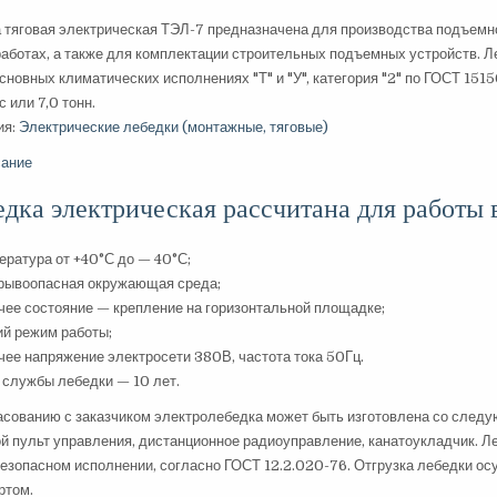
 тяговая электрическая ТЭЛ-7 предназначена для производства подъемн
работах, а также для комплектации строительных подъемных устройств. 
основных климатических исполнениях "Т" и "У", категория "2" по ГОСТ 1
 или 7,0 тонн.
ия:
Электрические лебедки (монтажные, тяговые)
ание
едка электрическая рассчитана для работы
ература от +40°С до — 40°С;
рывоопасная окружающая среда;
чее состояние — крепление на горизонтальной площадке;
ий режим работы;
чее напряжение электросети 380В, частота тока 50Гц.
 службы лебедки — 10 лет.
асованию с заказчиком электролебедка может быть изготовлена со следу
й пульт управления, дистанционное радиоуправление, канатоукладчик. 
езопасном исполнении, согласно ГОСТ 12.2.020-76. Отгрузка лебедки 
ртом.