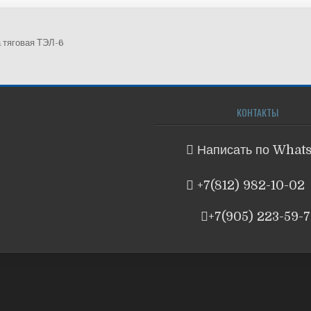
 тяговая ТЭЛ-6
гация
ям
КОНТАКТЫ
Написать по What
+7(812) 982-10-02
+7(905) 223-59-7