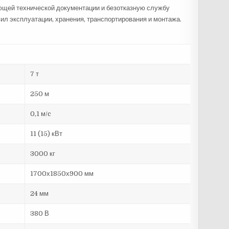
щей технической документации и безотказную службу
ил эксплуатации, хранения, транспортирования и монтажа.
7 т
250 м
0,1 м/c
11 (15) кВт
3000 кг
1700х1850х900 мм
24 мм
380 В