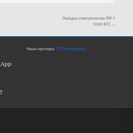
Лебедка электрическая ЛМ-7
7000 КГС →
Наши партнеры:
ПТО Инжиниринг
.
sApp
7