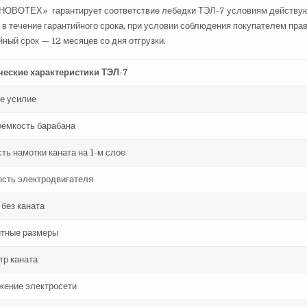
НОВОТЕХ» гарантирует соответствие лебедки ТЭЛ-7 условиям действую
 в течение гарантийного срока, при условии соблюдения покупателем прав
йный срок — 12 месяцев со дня отгрузки.
ческие характеристики ТЭЛ-7
ое усилие
оёмкость барабана
ть намотки каната на 1-м слое
сть электродвигателя
без каната
итные размеры
тр каната
жение электросети