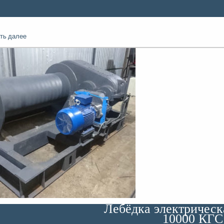
ть далее
Лебёдка электричес
10000 КГС