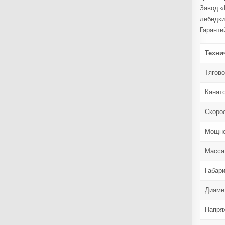
Завод «
лебедки
Гаранти
Техни
Тягов
Канат
Скорос
Мощно
Масса 
Габар
Диаме
Напря