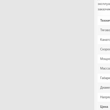
эксплуа
заказчи
Техни
Тягов
Канат
Скорос
Мощно
Масса 
Габар
Диаме
Напря
Цена