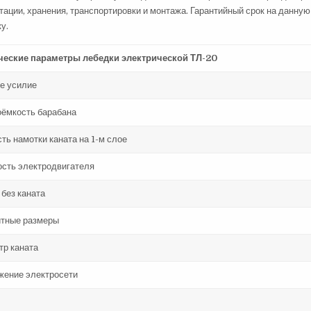
тации, хранения, транспортировки и монтажа. Гарантийный срок на данную
ку.
ческие параметры лебедки электрической ТЛ-20
ое усилие
оёмкость барабана
ть намотки каната на 1-м слое
сть электродвигателя
без каната
итные размеры
тр каната
жение электросети