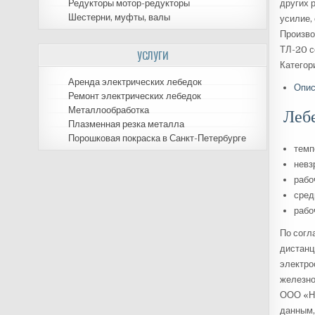
Редукторы мотор-редукторы
других 
Шестерни, муфты, валы
усилие,
Произво
ТЛ-20 с
УСЛУГИ
Категор
Аренда электрических лебедок
Опис
Ремонт электрических лебедок
Металлообработка
Леб
Плазменная резка металла
Порошковая покраска в Санкт-Петербурге
темп
невз
рабо
сред
рабо
По согл
дистанц
электро
железно
ООО «Но
данным,