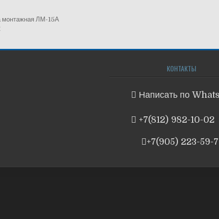
 монтажная ЛМ-15А
гация
С
ям
КОНТАКТЫ
Написать по What
+7(812) 982-10-02
+7(905) 223-59-7