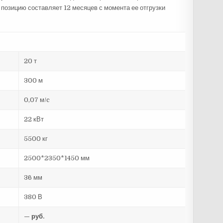
 позицию составляет 12 месяцев с момента ее отгрузки
20 т
300 м
0,07 м/c
22 кВт
5500 кг
2500*2350*1450 мм
36 мм
380 В
— руб.