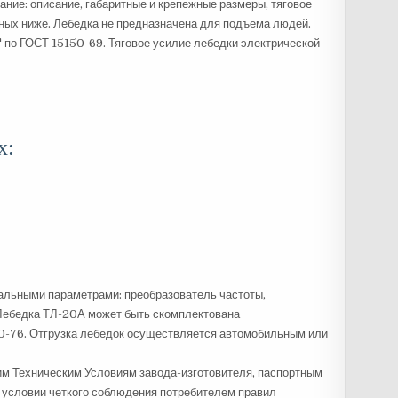
ание: описание, габаритные и крепежные размеры, тяговое
анных ниже. Лебедка не предназначена для подъема людей.
2" по ГОСТ 15150-69. Тяговое усилие лебедки электрической
х:
иальными параметрами: преобразователь частоты,
 Лебедка ТЛ-20А может быть скомплектована
0-76. Отгрузка лебедок осуществляется автомобильным или
м Техническим Условиям завода-изготовителя, паспортным
ри условии четкого соблюдения потребителем правил