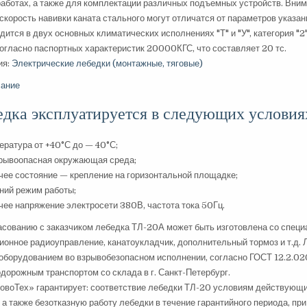
работах, а также для комплектации различных подъемных устройств. Вним
 скорость навивки каната стального могут отличатся от параметров указ
дится в двух основных климатических исполнениях "Т" и "У", категория "
огласно паспортных характеристик 20000КГС, что составляет 20 тс.
ия:
Электрические лебедки (монтажные, тяговые)
ание
едка эксплуатируется в следующих условия
ература от +40°С до — 40°С;
рывоопасная окружающая среда;
чее состояние — крепление на горизонтальной площадке;
ний режим работы;
чее напряжение электросети 380В, частота тока 50Гц.
асованию с заказчиком лебедка ТЛ-20А может быть изготовлена со спец
ионное радиоуправление, канатоукладчик, дополнительный тормоз и т.д.
оборудованием во взрывобезопасном исполнении, согласно ГОСТ 12.2.02
дорожным транспортом со склада в г. Санкт-Петербург.
воТех» гарантирует: соответствие лебедки ТЛ-20 условиям действующи
 а также безотказную работу лебедки в течение гарантийного периода, п