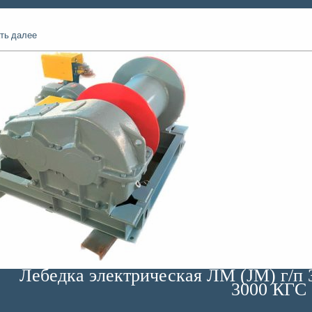
ть далее
Лебедка электрическая ЛМ (JM) г/п 3
3000 КГС