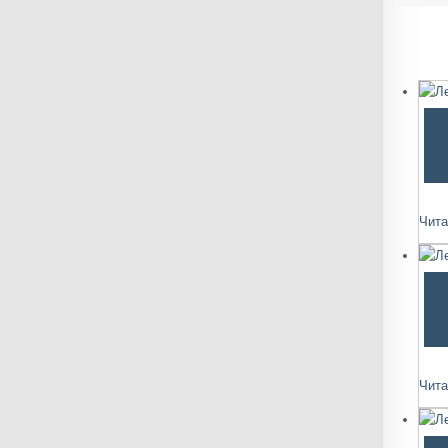
Чита
Чита