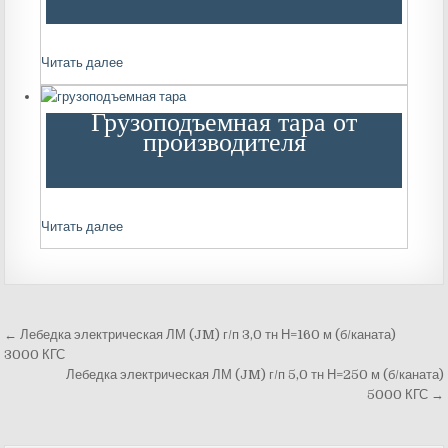
Читать далее
Грузоподъемная тара от
производителя
Читать далее
← Лебедка электрическая ЛМ (JM) г/п 3,0 тн Н=160 м (б/каната)
Навигация
3000 КГС
Лебедка электрическая ЛМ (JM) г/п 5,0 тн Н=250 м (б/каната)
по
5000 КГС →
записям