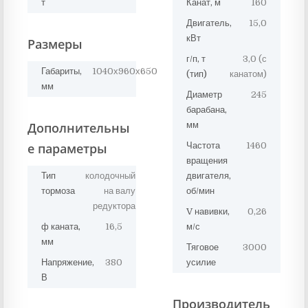
т
Канат, м
160
Двигатель,
15,0
кВт
Размеры
г/п, т
3,0 (с
Габариты,
1040х960х650
(тип)
канатом)
мм
Диаметр
245
барабана,
Дополнительны
мм
е параметры
Частота
1460
вращения
Тип
колодочный
двигателя,
тормоза
на валу
об/мин
редуктора
V навивки,
0,26
ф каната,
16,5
м/с
мм
Тяговое
3000
Напряжение,
380
усилие
В
Производитель