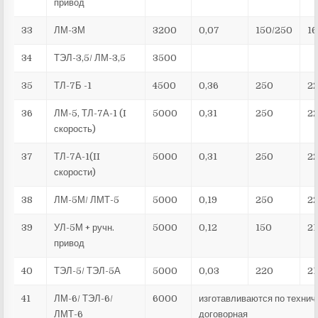
привод
33
ЛМ-3М
3200
0,07
150/250
16
34
ТЭЛ-3,5/ ЛМ-3,5
3500
35
ТЛ-7Б -1
4500
0,36
250
22
36
ЛМ-5, ТЛ-7А-1 (I
5000
0,31
250
22
скорость)
37
ТЛ-7А-1(II
5000
0,31
250
22
скорости)
38
ЛМ-5М/ ЛМТ-5
5000
0,19
250
22
39
УЛ-5М + ручн.
5000
0,12
150
21
привод
40
ТЭЛ-5/ ТЭЛ-5А
5000
0,03
220
21
41
ЛМ-6/ ТЭЛ-6/
6000
изготавливаются по технич
ЛМТ-6
договорная