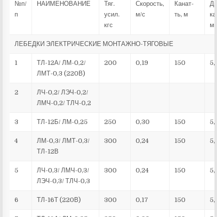
№п/
НАИМЕНОВАНИЕ
Тяг.
Скорость,
Канат-
Ди
п
усил.
м/с
ть, м
ка
кгс
м
ЛЕБЕДКИ ЭЛЕКТРИЧЕСКИЕ МОНТАЖНО-ТЯГОВЫЕ
1
ТЛ-12А/ ЛМ-0,2/
200
0,19
150
5,
ЛМТ-0,3 (220В)
2
ЛЧ-0,2/ ЛЭЧ-0,2/
ЛМЧ-0,2/ ТЛЧ-0,2
3
ТЛ-12Б/ ЛМ-0,25
250
0,30
150
5,
4
ЛМ-0,3/ ЛМТ-0,3/
300
0,24
150
5,
ТЛ-12В
5
ЛЧ-0,3/ ЛМЧ-0,3/
300
0,24
150
5,
ЛЭЧ-0,3/ ТЛЧ-0,3
6
ТЛ-16Т (220В)
300
0,17
150
5,