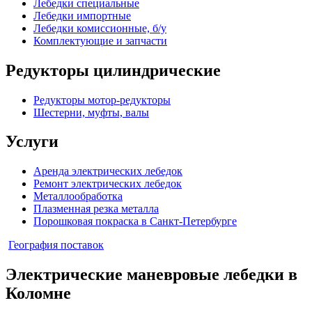
Лебедки специальные
Лебедки импортные
Лебедки комиссионные, б/у
Комплектующие и запчасти
Редукторы цилиндрические
Редукторы мотор-редукторы
Шестерни, муфты, валы
Услуги
Аренда электрических лебедок
Ремонт электрических лебедок
Металлообработка
Плазменная резка металла
Порошковая покраска в Санкт-Петербурге
Опубликовано
География поставок
в
Электрические маневровые лебедки в
Коломне